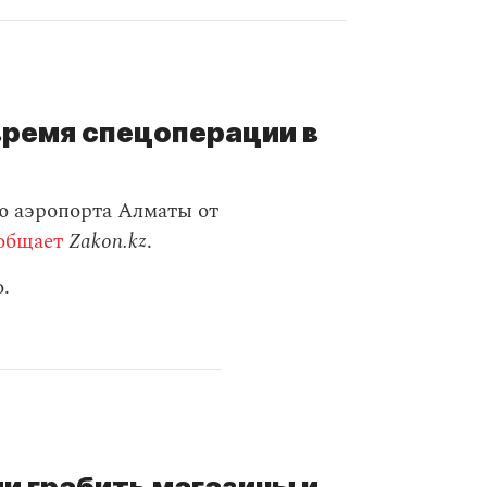
время спецоперации в
ю аэропорта Алматы от
общает
Zakon.kz
.
.
и грабить магазины и