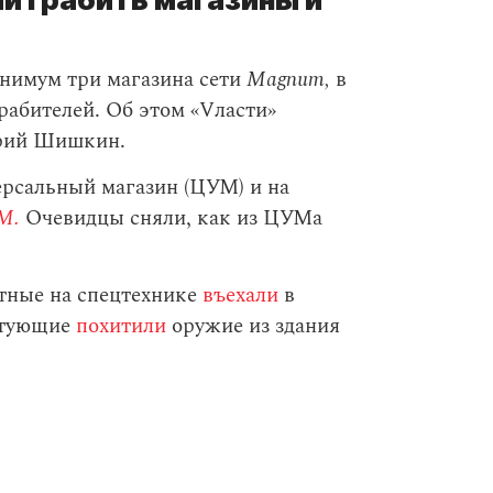
нимум три магазина сети
Magnum,
в
грабителей. Об этом «Vласти»
рий Шишкин.
рсальный магазин (ЦУМ) и на
M.
Очевидцы сняли, как из ЦУМа
стные на спецтехнике
въехали
в
естующие
похитили
оружие из здания