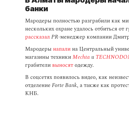
банки
Мародеры полностью разграбили как ми
нескольких охране удалось отбиться от 
рассказал
PR
-менеджер компании Дмит
Мародеры
напали
на Центральный униве
магазины техники
Mechta
и
TECHNODO
грабители
выносят
одежду.
В соцсетях появилось видео, как неизве
отделение
Forte Bank
, а также как прот
КНБ.