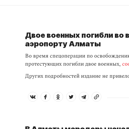
Двое военных погибли во 
аэропорту Алматы
Во время спецоперации по освобождени
протестующих погибли двое военных,
со
Других подробностей издание не привело
В Алматы мародеры начал