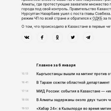
Алматы, где протестующие захватили множество г
города под свой контроль. Правительство Казахст
Нурсултан Назарбаев ушел с поста главы Совбеза.
режим ЧП по всей стране и обратился к
ОДКБ
за п
О том, что происходило в Казахстане в первые ч
Главное за 6 января
Кыргызстанцы вышли на митинг против от
15:13
В Таразе сожгли областной департамент
16:41
МИД России: события в Казахстане — «и
17:14
В Алматы задержаны около двух тысяч ч
18:06
«Хабар 24»: в Кызылорде во время митин
19:53