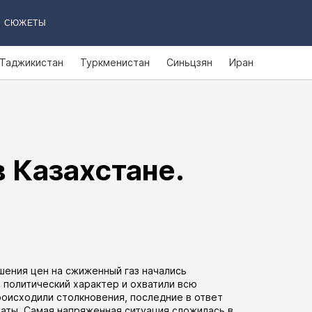
СЮЖЕТЫ
Таджикистан
Туркменистан
Синьцзян
Иран
 Казахстане.
ышения цен на сжиженный газ начались
 политический характер и охватили всю
оисходили столкновения, последние в ответ
аты. Самая напряженная ситуация сложилась в