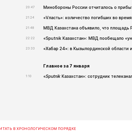
Минобороны России отчиталось о прибыт
20:47
«Vласть»: количество погибших во время
21:24
МВД Казахстана объявило, что площадь 
21:48
«Sputnik Казахстан»: МВД пообещало «у
22:22
«Хабар 24»: в Кызылординской области 
23:33
Главное за 7 января
«
Sputnik
Казахстан»: сотрудник телекана
1:10
ИТАТЬ В ХРОНОЛОГИЧЕСКОМ ПОРЯДКЕ