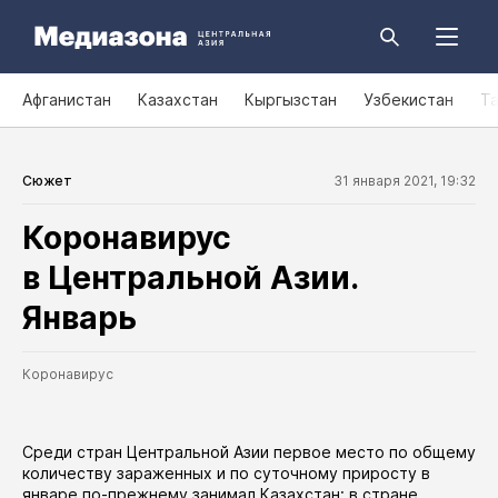
Афганистан
Казахстан
Кыргызстан
Узбекистан
Т
Сюжет
31 января 2021, 19:32
Коронавирус
в Центральной Азии.
Январь
Коронавирус
Среди стран Центральной Азии первое место по общему
количеству зараженных и по суточному приросту в
январе по-прежнему занимал Казахстан: в стране