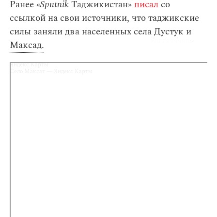
Ранее «
Sputnik
Таджикистан»
писал
со
ссылкой на свои источники, что таджикские
силы заняли два населенных села
Дустук и
Максад.
Яндекс Карты
Село Максат — Яндекс Карты