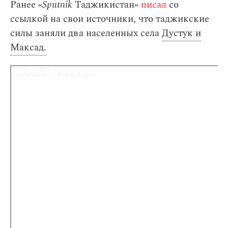
Ранее «
Sputnik
Таджикистан»
писал
со
ссылкой на свои источники, что таджикские
силы заняли два населенных села
Дустук и
Максад.
Яндекс Карты
Село Максат — Яндекс Карты