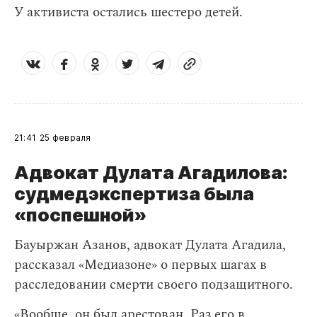
У активиста остались шестеро детей.
21:41
25 февраля
Адвокат Дулата Агадилова:
судмедэкспертиза была
«поспешной»
Бауыржан Азанов, адвокат Дулата Агадила,
рассказал «Медиазоне» о первых шагах в
расследовании смерти своего подзащитного.
«Вообще, он был арестован. Раз его в