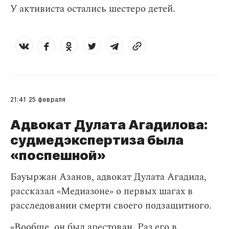
У активиста остались шестеро детей.
21:41
25 февраля
Адвокат Дулата Агадилова:
судмедэкспертиза была
«поспешной»
Бауыржан Азанов, адвокат Дулата Агадила,
рассказал «Медиазоне» о первых шагах в
расследовании смерти своего подзащитного.
«Вообще, он был арестован. Раз его в