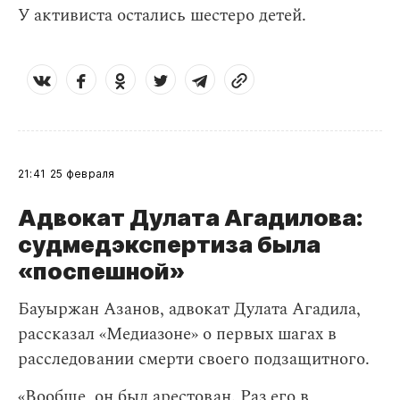
У активиста остались шестеро детей.
21:41
25 февраля
Адвокат Дулата Агадилова:
судмедэкспертиза была
«поспешной»
Бауыржан Азанов, адвокат Дулата Агадила,
рассказал «Медиазоне» о первых шагах в
расследовании смерти своего подзащитного.
«Вообще, он был арестован. Раз его в