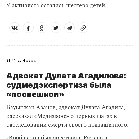
У активиста остались шестеро детей.
21:41
25 февраля
Адвокат Дулата Агадилова:
судмедэкспертиза была
«поспешной»
Бауыржан Азанов, адвокат Дулата Агадила,
рассказал «Медиазоне» о первых шагах в
расследовании смерти своего подзащитного.
«Вообще, он был арестован. Раз его в