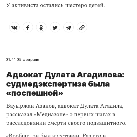
У активиста остались шестеро детей.
21:41
25 февраля
Адвокат Дулата Агадилова:
судмедэкспертиза была
«поспешной»
Бауыржан Азанов, адвокат Дулата Агадила,
рассказал «Медиазоне» о первых шагах в
расследовании смерти своего подзащитного.
«Вообще, он был арестован. Раз его в