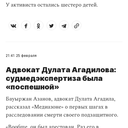
У активиста остались шестеро детей.
21:41
25 февраля
Адвокат Дулата Агадилова:
судмедэкспертиза была
«поспешной»
Бауыржан Азанов, адвокат Дулата Агадила,
рассказал «Медиазоне» о первых шагах в
расследовании смерти своего подзащитного.
«Вообще, он был арестован. Раз его в